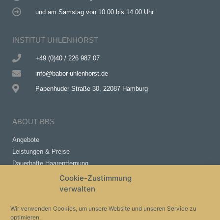
und am Samstag von 10.00 bis 14.00 Uhr
INSTITUT UHLENHORST
+49 (0)40 / 226 987 07
info@babor-uhlenhorst.de
Papenhuder Straße 30, 22087 Hamburg
ABOUT BBS
Angebote
Leistungen & Preise
Dauerhafte Haarentfernung
Gutscheine
Cookie-Zustimmung
Direkte Produktbestellung
verwalten
Wir verwenden Cookies, um unsere Website und unseren Service zu
SERVICE BBS
optimieren.